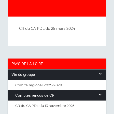
CR du CA PDL du 25 mars 2024
PAYS DE LA LOIRE
Vie du groupe
Comité régional 2025-2028
Comptes rendus de CR
CR du CA PDL du 13 novembre 2025