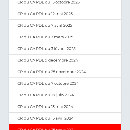
CR du CA PDL du 13 octobre 2025
CR du CA PDL du 12 mai 2025
CR du CA PDL du 7 avril 2025
CR du CA PDL du 3 mars 2025
CR du CA PDL du 3 février 2025
CR du CA PDL 9 décembre 2024
CR du CA PDL du 25 novembre 2024
CR du CA PDL du 7 octobre 2024
CR du CA PDL du 27 juin 2024
CR du CA PDL du 13 mai 2024
CR du CA PDL du 15 avril 2024
CR du CA PDL du 25 mars 2024