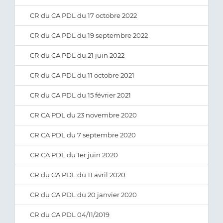
CR du CA PDL du 17 octobre 2022
CR du CA PDL du 19 septembre 2022
CR du CA PDL du 21 juin 2022
CR du CA PDL du 11 octobre 2021
CR du CA PDL du 15 février 2021
CR CA PDL du 23 novembre 2020
CR CA PDL du 7 septembre 2020
CR CA PDL du 1er juin 2020
CR du CA PDL du 11 avril 2020
CR du CA PDL du 20 janvier 2020
CR du CA PDL 04/11/2019