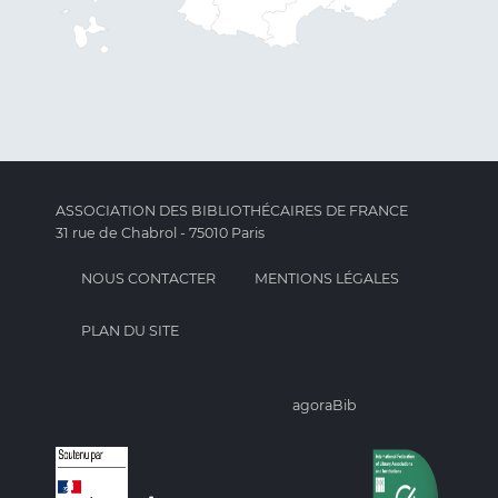
ASSOCIATION DES BIBLIOTHÉCAIRES DE FRANCE
31 rue de Chabrol - 75010 Paris
NOUS CONTACTER
MENTIONS LÉGALES
PLAN DU SITE
agoraBib