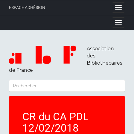
ESPACE ADHÉSION
Toggle
navigati
Toggle
navigati
Association
des
Bibliothécaires
de France
RECHERCHER
CR du CA PDL
12/02/2018