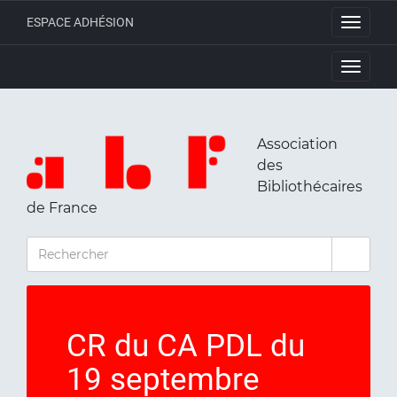
ESPACE ADHÉSION
Toggle
navigati
Toggle
navigati
Association
des
Bibliothécaires
de France
RECHERCHER
CR du CA PDL du
19 septembre