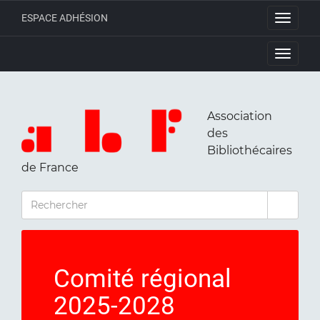
ESPACE ADHÉSION
Toggle
navigati
Toggle
navigati
Association
des
Bibliothécaires
de France
RECHERCHER
Comité régional
2025-2028