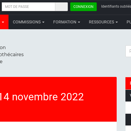
MOT
Identifiants oubliés
CONNEXION
DE
PASSE
N
COMMISSIONS
FORMATION
RESSOURCES
P
ion
RE
iothécaires
ce
 14 novembre 2022