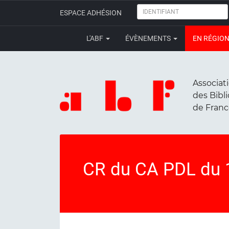
IDENTIFIANT
ESPACE ADHÉSION
L'ABF
ÉVÈNEMENTS
EN RÉGIO
Associat
des Bibl
de Fran
CR du CA PDL du