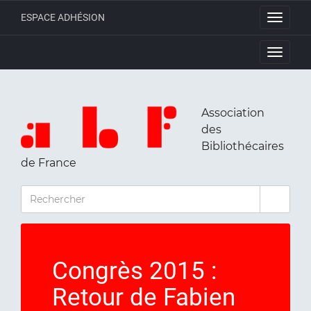
ESPACE ADHÉSION
Toggle
navigati
Toggle
navigati
Association
des
Bibliothécaires
de France
RECHERCHER
Congrès 2015 :
Retour de Fabien