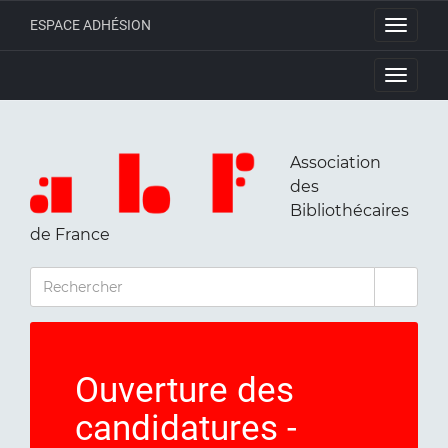
ESPACE ADHÉSION
Toggle
navigati
Toggle
navigati
Association
des
Bibliothécaires
de France
RECHERCHER
Ouverture des
candidatures -