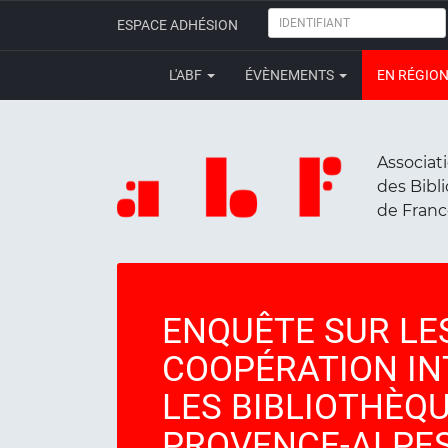
IDENTIFIANT
ESPACE ADHÉSION
L'ABF
ÉVÈNEMENTS
EN RÉGIO
Associat
des Bibl
de Fran
ENQUÊTE SUR LE
COOPÉRATION IN
LES BIBLIOTHÈQU
PROVENCE-ALPES