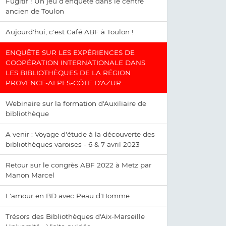
Fugitif ! Un jeu d’enquête dans le centre
ancien de Toulon
Aujourd'hui, c'est Café ABF à Toulon !
ENQUÊTE SUR LES EXPÉRIENCES DE
COOPÉRATION INTERNATIONALE DANS
LES BIBLIOTHÈQUES DE LA RÉGION
PROVENCE-ALPES-CÔTE D'AZUR
Webinaire sur la formation d'Auxiliaire de
bibliothèque
A venir : Voyage d'étude à la découverte des
bibliothèques varoises - 6 & 7 avril 2023
Retour sur le congrès ABF 2022 à Metz par
Manon Marcel
L'amour en BD avec Peau d'Homme
Trésors des Bibliothèques d'Aix-Marseille