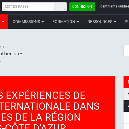
MOT
Identifiants oubliés
CONNEXION
DE
PASSE
N
COMMISSIONS
FORMATION
RESSOURCES
P
ion
RE
iothécaires
ce
S EXPÉRIENCES DE
TERNATIONALE DANS
ES DE LA RÉGION
-CÔTE D'AZUR