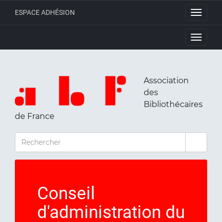
ESPACE ADHÉSION
Toggle
navigati
Toggle
navigati
Association
des
Bibliothécaires
de France
RECHERCHER
Conseil
d'administration du