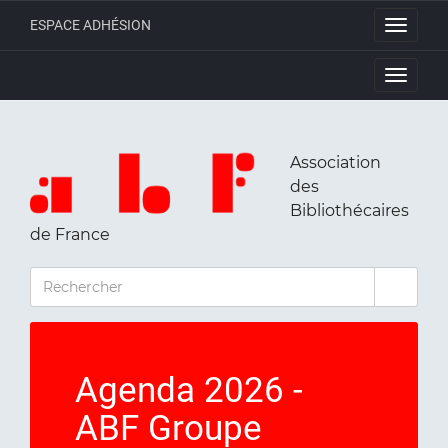
ESPACE ADHÉSION
Toggle
navigati
Toggle
navigati
Association
des
Bibliothécaires
de France
RECHERCHER
Agenda 2026 -
ABF Groupe