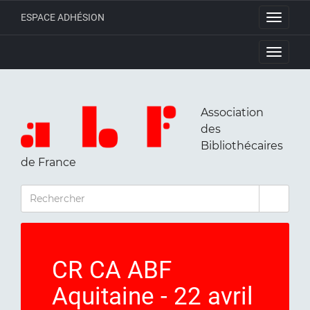
ESPACE ADHÉSION
Toggle
navigati
Toggle
navigati
Association
des
Bibliothécaires
de France
RECHERCHER
CR CA ABF
Aquitaine - 22 avril