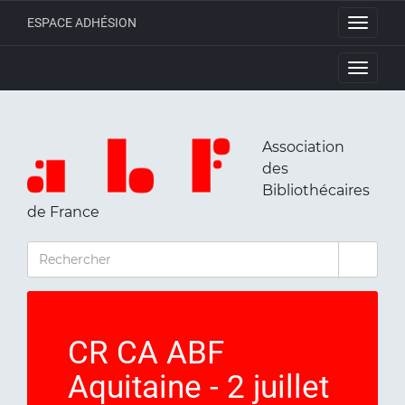
ESPACE ADHÉSION
Toggle
navigati
Toggle
navigati
Association
des
Bibliothécaires
de France
RECHERCHER
CR CA ABF
Aquitaine - 2 juillet