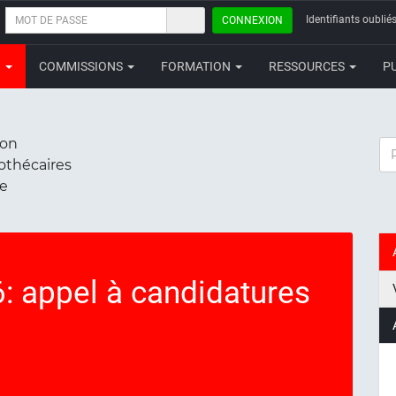
MOT
Identifiants oubliés
CONNEXION
DE
PASSE
N
COMMISSIONS
FORMATION
RESSOURCES
P
ion
RE
iothécaires
ce
 appel à candidatures