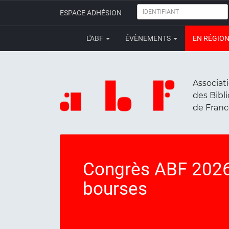
IDENTIFIANT
ESPACE ADHÉSION
L'ABF
ÉVÈNEMENTS
EN RÉGIO
Associat
des Bibl
de Fran
Congrès ABF 2026:
bourses