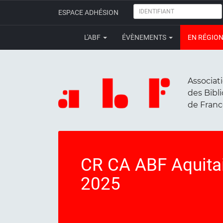
IDENTIFIANT
ESPACE ADHÉSION
L'ABF
ÉVÈNEMENTS
EN RÉGIO
Associat
des Bibl
de Fran
CR CA ABF Aquita
2025