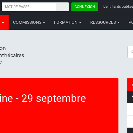
MOT
Identifiants oubliés
CONNEXION
DE
PASSE
N
COMMISSIONS
FORMATION
RESSOURCES
P
ion
RE
iothécaires
ce
ine - 29 septembre