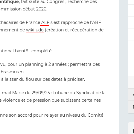
entifique
, fait suite au Congrès ; recherche des
ommission début 2026.
thécaires de France
ALF
s’est rapproché de l’ABF
ionnement de
wikiludo
(création et récupération de
national bientôt complété
revu, pour un planning à 2 années ; permettra des
 Erasmus +).
à laisser du flou sur des dates à préciser.
e-mail Marie du 29/09/25 : tribune du Syndicat de la
 de violence et de pression que subissent certaines
onne son accord pour relayer au niveau du Comité