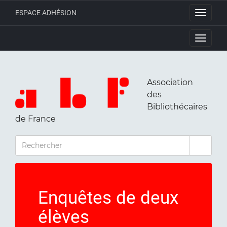
ESPACE ADHÉSION
Toggle
navigati
Toggle
navigati
Association
des
Bibliothécaires
de France
RECHERCHER
Enquêtes de deux
élèves