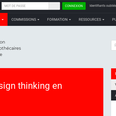
MOT
Identifiants oubliés
CONNEXION
DE
PASSE
N
COMMISSIONS
FORMATION
RESSOURCES
P
ion
RE
iothécaires
ce
sign thinking en