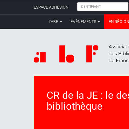
IDENTIFIANT
ESPACE ADHÉSION
L'ABF
ÉVÈNEMENTS
EN RÉGIO
Associat
des Bibl
de Fran
CR de la JE : le de
bibliothèque