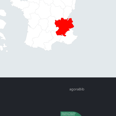
agoraBib