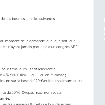
 de ces bourses sont les suivantes :
on au moment de la demande, quel que soit leur
ent·e·s n'ayant jamais participé à un congrès ABF,
 pour trois jours – tarif adhérent·e) ;
 A/R SNCF lieu – lieu - lieu en 2° classe ;
aximum sur la base de 120 €/nuitée maximum et sur
imite de 20,70 €/repas maximum et sur
ournée.
: Les frais annexes (tickets de bus, dépenses