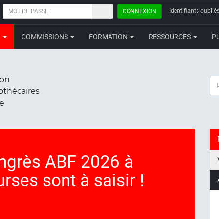
MOT
Identifiants oubliés
CONNEXION
DE
PASSE
N
COMMISSIONS
FORMATION
RESSOURCES
P
ion
RE
iothécaires
ce
congrès ABF 2026 à
ses sont à saisir !