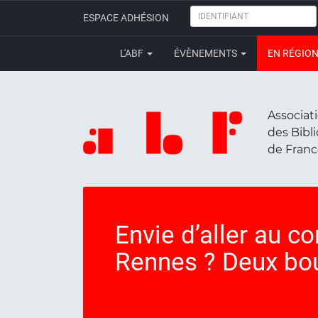
IDENTIFIANT
ESPACE ADHÉSION
L'ABF
ÉVÈNEMENTS
EN RÉGIO
Associat
des Bibl
de Fran
Envie d’aller au 
Rennes ? Deux bour