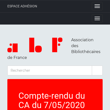
ESPACE ADHÉSION
Toggle
navigati
Toggle
navigati
Association
des
Bibliothécaires
de France
RECHERCHER
Compte-rendu du
CA du 7/05/2020