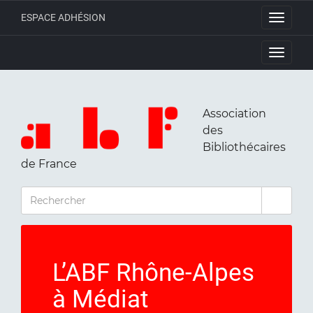
ESPACE ADHÉSION
Toggle
navigati
Toggle
navigati
Association
des
Bibliothécaires
de France
RECHERCHER
L’ABF Rhône-Alpes
à Médiat