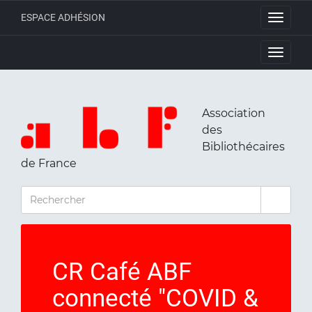
ESPACE ADHÉSION
Toggle
navigati
Toggle
navigati
Association
des
Bibliothécaires
de France
RECHERCHER
CR Café ABF
connecté "COVID &