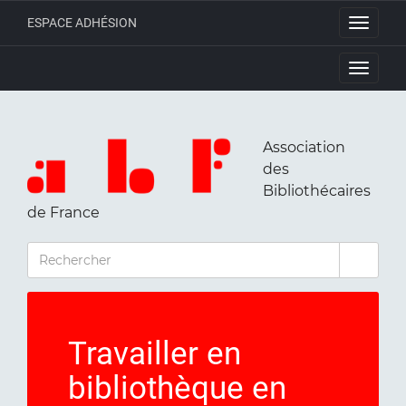
ESPACE ADHÉSION
Toggle
navigati
Toggle
navigati
Association
des
Bibliothécaires
de France
RECHERCHER
Travailler en
bibliothèque en