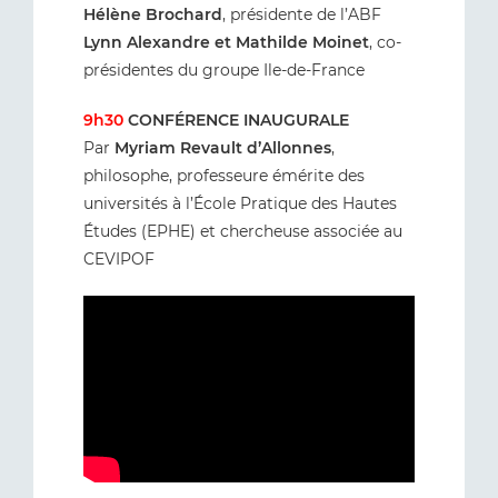
Hélène Brochard
, présidente de l’ABF
Lynn Alexandre et Mathilde Moinet
,
co-
présidentes du groupe Ile-de-France
9h30
CONFÉRENCE INAUGURALE
Par
Myriam Revault d’Allonnes
,
philosophe, professeure émérite des
universités à l’École Pratique des Hautes
Études (EPHE) et chercheuse associée au
CEVIPOF