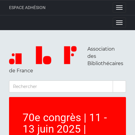
ESPACE ADHÉSION
Toggle
navigati
Toggle
navigati
Association
des
Bibliothécaires
de France
RECHERCHER
70e congrès | 11 -
13 juin 2025 |