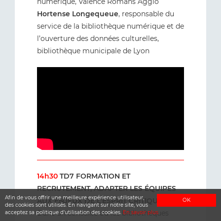
numérique, Valence Romans Agglo
Hortense Longequeue
, responsable du
service de la bibliothèque numérique et de
l’ouverture des données culturelles,
bibliothèque municipale de Lyon
14h30
TD7 FORMATION ET
RECRUTEMENT, ADAPTER LES ÉQUIPES
Afin de vous offrir une meilleure expérience utilisateur,
AUX ENJEUX DE L'ESPRIT CRITIQUE
OK
des cookies sont utilisés. En navigant sur notre site, vous
Dans un contexte où les bibliothèques
acceptez sa politique d'utilisation des cookies.
En savoir plus