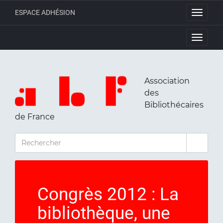
ESPACE ADHÉSION
Toggle
navigati
Toggle
navigati
Association
des
Bibliothécaires
de France
RECHERCHER
Congrès 2012 : La
bibliothèque, une