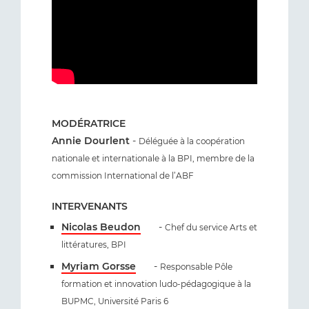
MODÉRATRICE
Annie Dourlent
-
Déléguée à la coopération
nationale et internationale à la BPI, membre de la
commission International de l’ABF
INTERVENANTS
Nicolas Beudon
-
Chef du service Arts et
littératures, BPI
Myriam Gorsse
-
Responsable Pôle
formation et innovation ludo-pédagogique à la
BUPMC, Université Paris 6