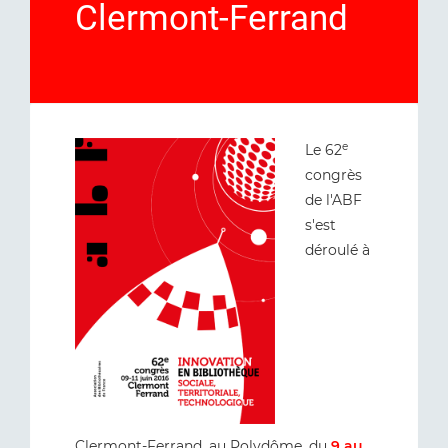
Clermont-Ferrand
e
Le 62
congrès
de l'ABF
s'est
déroulé à
Clermont-Ferrand, au Polydôme, du
9 au