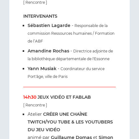
[ Rencontre ]
INTERVENANTS
Sébastien Lagarde
-
Responsable de la
commission Ressources humaines / Formation
de l’ABF
Amandine Rochas
-
Directrice adjointe de
la bibliothèque départementale de l'Essonne
Yann Musiak
-
Coordinateur du service
Port'âge, ville de Paris
14h30
JEUX VIDÉO ET FABLAB
[ Rencontre ]
Atelier
CRÉER UNE CHAÎNE
TWITCH/YOU TUBE & LES YOUTUBERS
DU JEU VIDÉO
animé par
Guillaume Domas
et
Simon