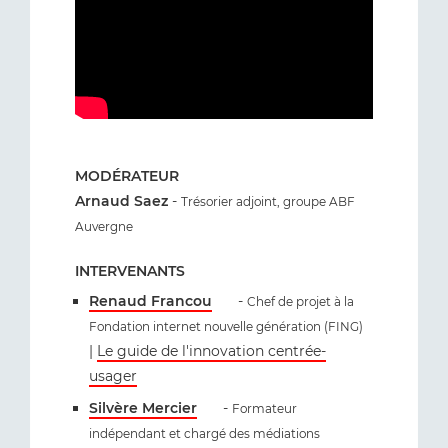
MODÉRATEUR
Arnaud Saez
-
Trésorier adjoint, groupe ABF
Auvergne
INTERVENANTS
Renaud Francou
-
Chef de projet à la
Fondation internet nouvelle génération (FING)
|
Le guide de l'innovation centrée-
usager
Silvère Mercier
-
Formateur
indépendant et chargé des médiations