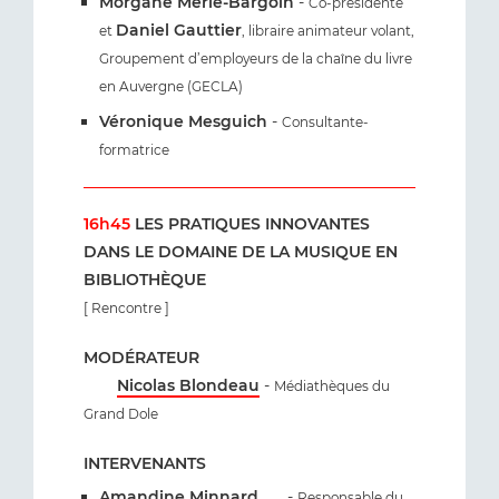
Morgane Merle-Bargoin
-
Co-présidente
Daniel Gauttier
et
, libraire animateur volant,
Groupement d’employeurs de la chaîne du livre
en Auvergne (GECLA)
Véronique Mesguich
-
Consultante-
formatrice
16h45
LES PRATIQUES INNOVANTES
DANS LE DOMAINE DE LA MUSIQUE EN
BIBLIOTHÈQUE
[ Rencontre ]
MODÉRATEUR
Nicolas Blondeau
-
Médiathèques du
Grand Dole
INTERVENANTS
Amandine Minnard
-
Responsable du