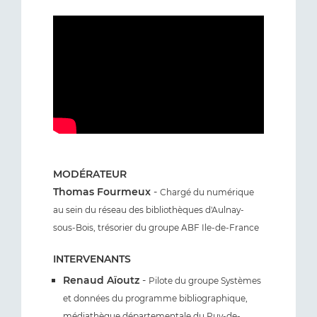
MODÉRATEUR
Thomas Fourmeux
-
Chargé du numérique
au sein du réseau des bibliothèques d'Aulnay-
sous-Bois, trésorier du groupe ABF Ile-de-France
INTERVENANTS
Renaud Aïoutz
-
Pilote du groupe Systèmes
et données du programme bibliographique,
médiathèque départementale du Puy-de-