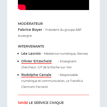
MODÉRATEUR
Fabrice Boyer
-
Président du groupe ABF
Auvergne
INTERVENANTS
Léa Lacroix
-
Médiatrice numérique, Rennes
Olivier Ertzscheid
-
Enseignant-
chercheur, IUT de la Roche-sur-Yon
Rodolphe Canale
-
Responsable
numérique et communication, Le Transfo à
Clermont-Ferrand
14h30
LE SERVICE CIVIQUE