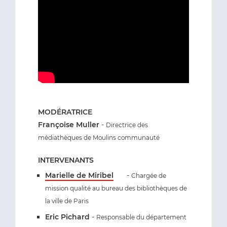
MODÉRATRICE
Françoise Muller
-
Directrice des
médiathèques de Moulins communauté
INTERVENANTS
Marielle de Miribel
-
Chargée de
mission qualité au bureau des bibliothèques de
la ville de Paris
Eric Pichard
-
Responsable du département