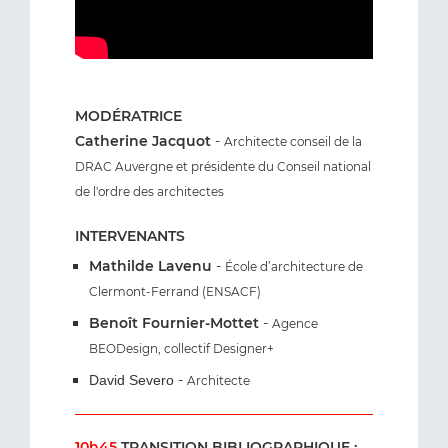
MODÉRATRICE
Catherine Jacquot
-
Architecte conseil de la
DRAC Auvergne et présidente du Conseil national
de l'ordre des architectes
INTERVENANTS
Mathilde Lavenu
-
École d’architecture de
Clermont-Ferrand (ENSACF)
Benoît Fournier-Mottet
-
Agence
BEODesign, collectif Designer+
-
David Severo
Architecte
10h45
TRANSITION BIBLIOGRAPHIQUE :