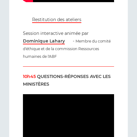
Restitution des ateliers
Session interactive animée par
Dominique Lahary
-
Membre du comité
d'éthique et de la commission Ressources
humaines de l'ABF
10h45
QUESTIONS-RÉPONSES AVEC LES
MINISTÈRES