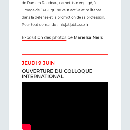
de Damien Roudeau, carnettiste engagé, à
l’image de l’ABF qui se veut active et militante
dans la défense et la promotion de sa profession.
Pour tout demande : info[at]abf.asso.fr
Exposition des photos
de
Marielsa Niels
JEUDI 9 JUIN
OUVERTURE DU COLLOQUE
INTERNATIONAL