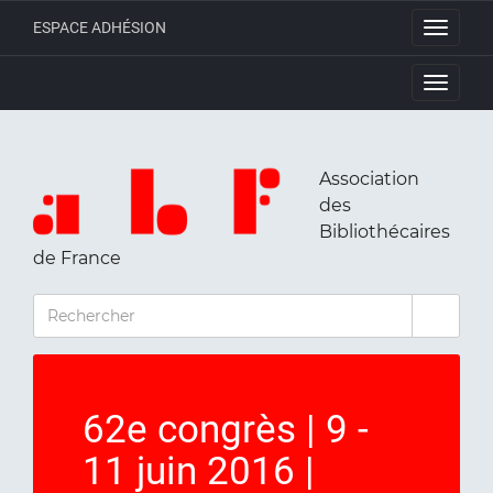
ESPACE ADHÉSION
Toggle
navigati
Toggle
navigati
Association
des
Bibliothécaires
de France
RECHERCHER
62e congrès | 9 -
11 juin 2016 |