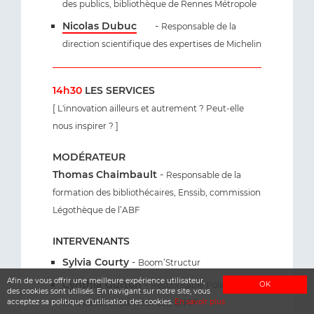
des publics, bibliothèque de Rennes Métropole
Nicolas Dubuc
-
Responsable de la
direction scientifique des expertises de Michelin
14h30
LES SERVICES
[ L'innovation ailleurs et autrement ? Peut-elle
nous inspirer ? ]
MODÉRATEUR
Thomas Chaimbault
-
Responsable de la
formation des bibliothécaires, Enssib, commission
Légothèque de l’ABF
INTERVENANTS
Sylvia Courty
-
Boom’Structur
Afin de vous offrir une meilleure expérience utilisateur,
Cynthia Gutton
-
OK
Responsable Pôle
des cookies sont utilisés. En navigant sur notre site, vous
acceptez sa politique d'utilisation des cookies.
En savoir plus
Innovation et partenariats, SNCF