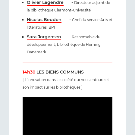
Olivier Legendre
-
Directeur adjoint de
la bibliothèque Clermont-Université
Nicolas Beudon
-
Chef du service Arts et
littératures, BPI
Sara Jorgensen
-
Responsable du
développement, bibliothèque de Herning,
Danemark
14h30
LES BIENS COMMUNS
[ L'innovation dans la société qui nous entoure et
son impact sur les bibliothèques ]