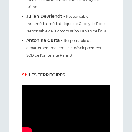
Dôme
Julien Devriendt
-
Responsable
multimédia, médiathèque de Choisy-le-Roi et
responsable de la commission Fablab de l’ABF
Antonina Gutta
-
Responsable du
département recherche et développement,
SCD de l’université Paris 8
9h
LES TERRITOIRES