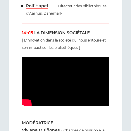
Rolf Hapel
-
Directeur des bibliothèques
d’Aarhus, Danemark
14h15
LA DIMENSION SOCIÉTALE
[ L'innovation dans la société qui nous entoure et
son impact sur les bibliothèques ]
MODÉRATRICE
Viviana Quiñones
-
Chargée de mission à la