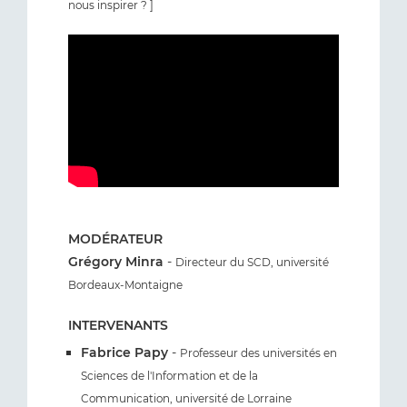
nous inspirer ? ]
MODÉRATEUR
Grégory Minra
-
Directeur du SCD, université
Bordeaux-Montaigne
INTERVENANTS
Fabrice Papy
-
Professeur des universités en
Sciences de l'Information et de la
Communication, université de Lorraine