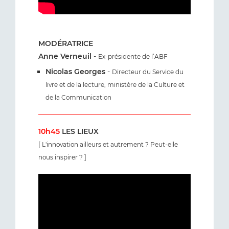
MODÉRATRICE
Anne Verneuil
-
Ex-présidente de l’ABF
Nicolas Georges
-
Directeur du Service du
livre et de la lecture, ministère de la Culture et
de la Communication
10h45
LES LIEUX
[ L'innovation ailleurs et autrement ? Peut-elle
nous inspirer ? ]