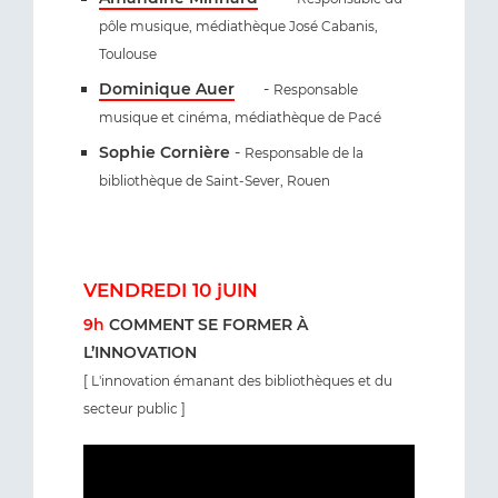
pôle musique, médiathèque José Cabanis,
Toulouse
Dominique Auer
-
Responsable
musique et cinéma, médiathèque de Pacé
Sophie Cornière
-
Responsable de la
bibliothèque de Saint-Sever, Rouen
VENDREDI 10 jUIN
9h
COMMENT SE FORMER À
L’INNOVATION
[ L'innovation émanant des bibliothèques et du
secteur public ]