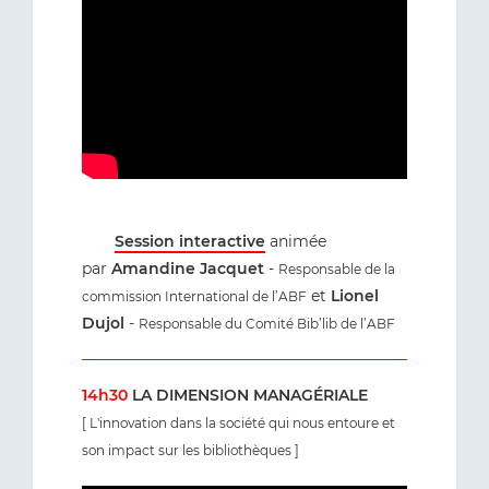
Session interactive
animée
par
Amandine Jacquet
-
Responsable de la
et
Lionel
commission International de l’ABF
Dujol
-
Responsable du Comité Bib’lib de l’ABF
14h30
LA DIMENSION MANAGÉRIALE
[ L'innovation dans la société qui nous entoure et
son impact sur les bibliothèques ]