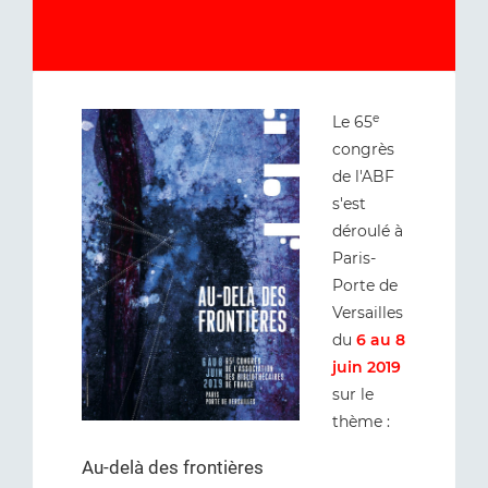
e
Le 65
congrès
de l'ABF
s'est
déroulé à
Paris-
Porte de
Versailles
du
6 au 8
juin 2019
sur le
thème :
Au-delà des frontières