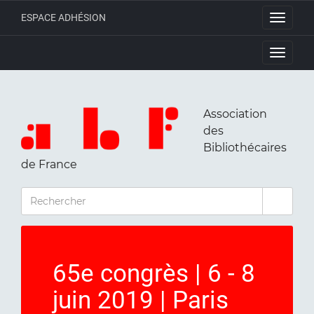
ESPACE ADHÉSION
Toggle
navigati
Toggle
navigati
Association
des
Bibliothécaires
de France
RECHERCHER
65e congrès | 6 - 8
juin 2019 | Paris