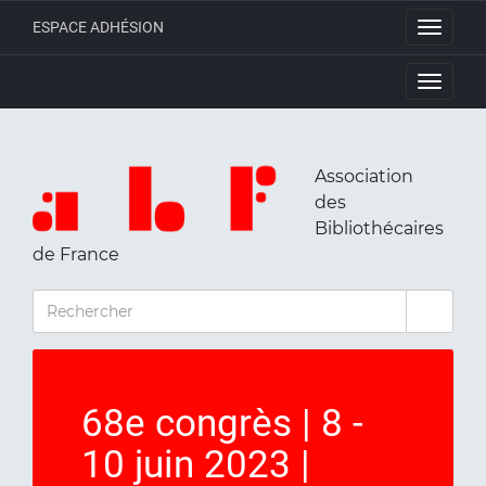
ESPACE ADHÉSION
Toggle
navigati
Toggle
navigati
Association
des
Bibliothécaires
de France
RECHERCHER
68e congrès | 8 -
10 juin 2023 |