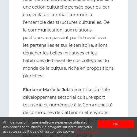
une action culturelle pensée pour ou par
eux, voilà un combat commun à
l’ensemble des structures culturelles. De
la communication, aux relations
publiques, en passant par le travail avec
les partenaires et sur le territoire, allons
dénicher les belles initiatives et les
habitudes de travail de nos collègues du
monde de la culture, riche en propositions
plurielles.
Floriane-Marielle Job
, directrice du Pôle
développement sectoriel culture sport
tourisme et numérique à la Communauté
de communes de Cattenom et environs
Guy Carrara
, co-directeur du d'Archaos
Afin de vous offrir une meilleure expérience utilisateur,
OK
PNC et de la BIAC
des cookies sont utilisés. En navigant sur notre site, vous
acceptez sa politique d'utilisation des cookies.
En savoir plus
Coline Maffre
, responsable de la