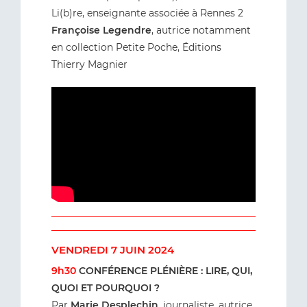
Li(b)re, enseignante associée à Rennes 2
Françoise Legendre
, autrice notamment
en collection Petite Poche, Éditions
Thierry Magnier
VENDREDI 7 JUIN 2024
9h30
CONFÉRENCE PLÉNIÈRE : LIRE, QUI,
QUOI ET POURQUOI ?
Par
Marie Desplechin
, journaliste, autrice,