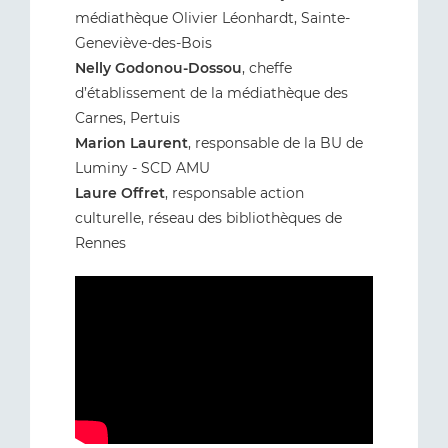
médiathèque Olivier Léonhardt, Sainte-
Geneviève-des-Bois
Nelly Godonou-Dossou
, cheffe
d’établissement de la médiathèque des
Carnes, Pertuis
Marion Laurent
, responsable de la BU de
Luminy - SCD AMU
Laure Offret
, responsable action
culturelle, réseau des bibliothèques de
Rennes