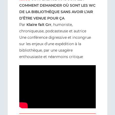
COMMENT DEMANDER OÙ SONT LES WC
DE LA BIBLIOTHÈQUE SANS AVOIR L’AIR
D’ÊTRE VENUE POUR ÇA
Par
Klaire fait Grr
, humoriste,
chroniqueuse, podcasteuse et autrice
Une conférence digressive et incongrue
sur les enjeux d’une expédition à la
bibliothèque, par une usagère
enthousiaste et néanmoins critique