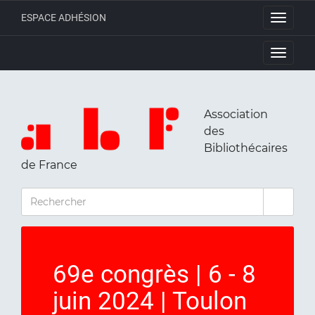
ESPACE ADHÉSION
Toggle
navigati
Toggle
navigati
Association
des
Bibliothécaires
de France
RECHERCHER
69e congrès | 6 - 8
juin 2024 | Toulon