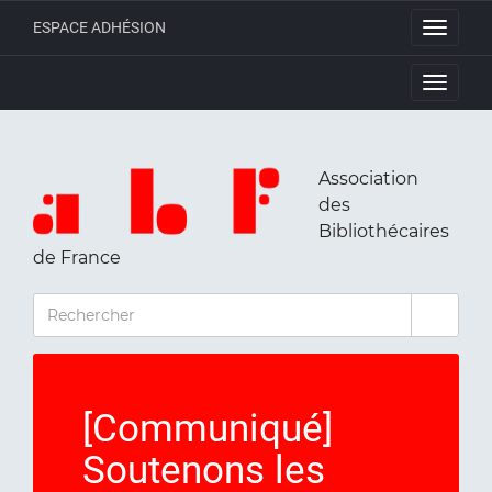
ESPACE ADHÉSION
Toggle
navigati
Toggle
navigati
Association
des
Bibliothécaires
de France
RECHERCHER
[Communiqué]
Soutenons les