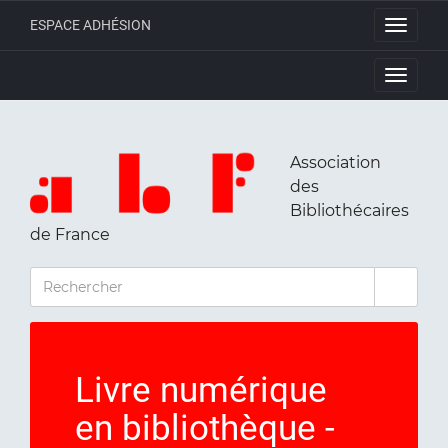
ESPACE ADHÉSION
Toggle
navigati
Toggle
navigati
Association
des
Bibliothécaires
de France
RECHERCHER
Livre numérique
en bibliothèque -