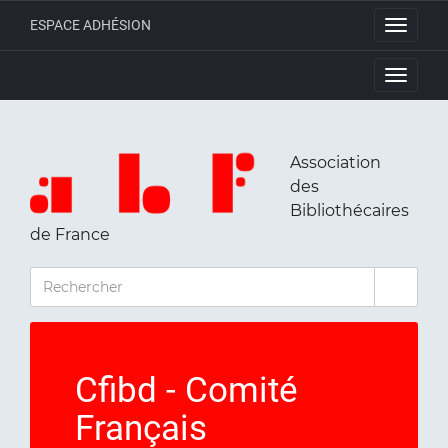
ESPACE ADHÉSION
Toggle
navigati
Toggle
navigati
Association
des
Bibliothécaires
de France
RECHERCHER
Cfibd - Comité
Français