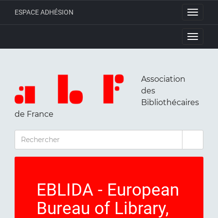
ESPACE ADHÉSION
Toggle
navigati
Toggle
navigati
Association
des
Bibliothécaires
de France
RECHERCHER
EBLIDA - European
Bureau of Library,