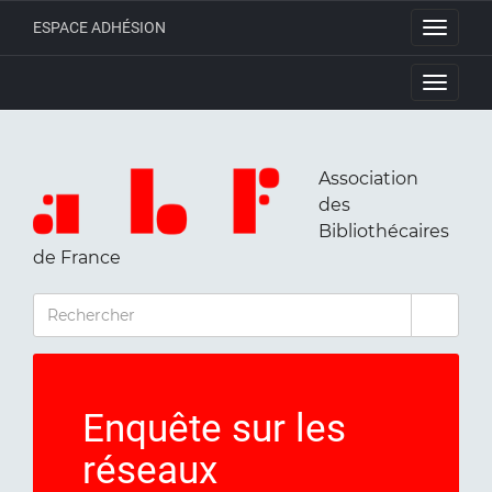
ESPACE ADHÉSION
Toggle
navigati
Toggle
navigati
Association
des
Bibliothécaires
de France
RECHERCHER
Enquête sur les
réseaux