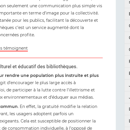
 non seulement une communication plus simple vis
importante en terme d’image pour la collectivité.
tanée pour les publics, facilitant la découverte et
thèques c’est un service augmenté dont la
ncernées profite.
lus témoignent
culturel et éducatif des bibliothèques.
ur rendre une population plus instruite et plus
agit d’encourager le plus large accès à
i, de participer à la lutte contre l’illettrisme et
njeux environnementaux et d’éduquer aux médias.
n commun
. En effet, la gratuité modifie la relation
yant, les usagers adoptent parfois un
xigeants. Cela est susceptible de positionner la
t de consommation individuelle, à l’opposé de