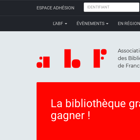
IDENTIFIANT
ESPACE ADHÉSION
L'ABF
ÉVÈNEMENTS
EN RÉGIO
Associat
des Bibl
de Fran
La bibliothèque gra
gagner !