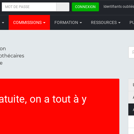
MOT
Identifiants oubliés
CONNEXION
DE
PASSE
N
COMMISSIONS
FORMATION
RESSOURCES
P
ion
RE
iothécaires
ce
tuite, on a tout à y