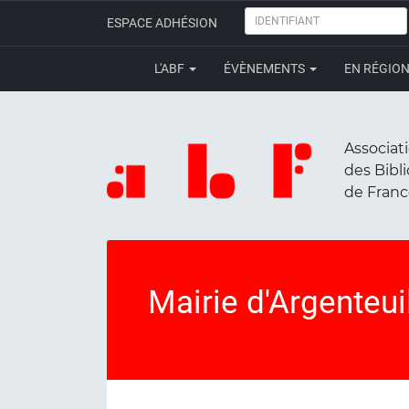
IDENTIFIANT
ESPACE ADHÉSION
L'ABF
ÉVÈNEMENTS
EN RÉGIO
Associat
des Bibl
de Fran
Mairie d'Argenteui