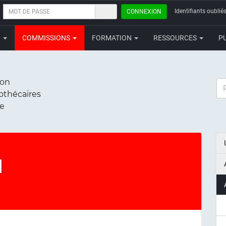
MOT
Identifiants oubliés
CONNEXION
DE
PASSE
N
COMMISSIONS
FORMATION
RESSOURCES
P
ion
RE
iothécaires
ce
l