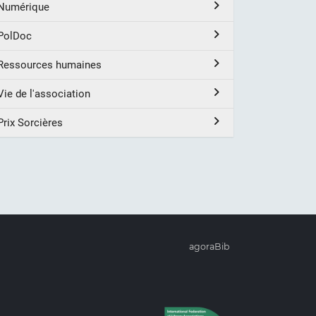
Numérique
PolDoc
Ressources humaines
Vie de l'association
Prix Sorcières
agoraBib