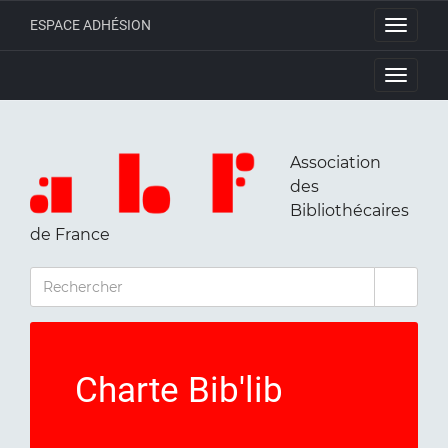
ESPACE ADHÉSION
Toggle
navigati
Toggle
navigati
Association
des
Bibliothécaires
de France
RECHERCHER
Charte Bib'lib