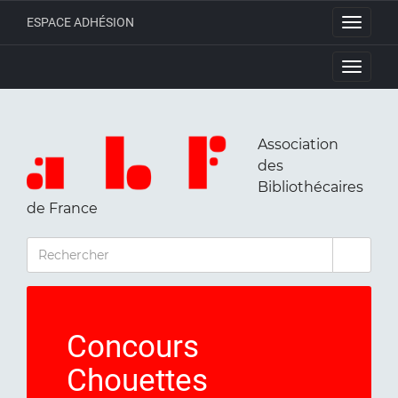
ESPACE ADHÉSION
Toggle
navigati
Toggle
navigati
Association
des
Bibliothécaires
de France
RECHERCHER
Concours
Chouettes