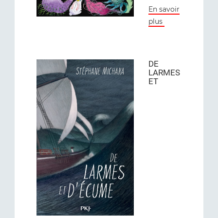
En savoir
plus
DE
LARMES
ET