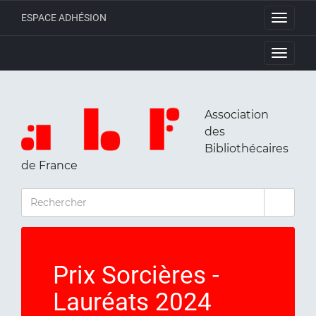
ESPACE ADHÉSION
Toggle
navigati
Toggle
navigati
Association
des
Bibliothécaires
de France
RECHERCHER
Prix Sorcières -
Lauréats 2024