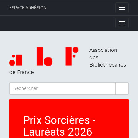
ESPACE ADHÉSION
Toggle
navigati
Toggle
navigati
Association
des
Bibliothécaires
de France
RECHERCHER
Prix Sorcières -
Lauréats 2026