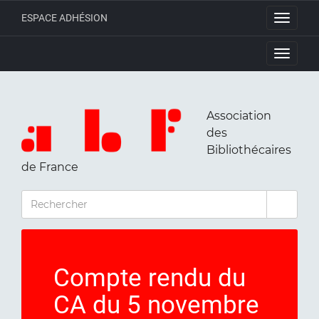
ESPACE ADHÉSION
Toggle
navigati
Toggle
navigati
Association
des
Bibliothécaires
de France
RECHERCHER
Compte rendu du
CA du 5 novembre