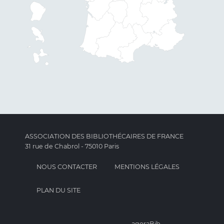
ASSOCIATION DES BIBLIOTHÉCAIRES DE FRANCE
31 rue de Chabrol - 75010 Paris
NOUS CONTACTER
MENTIONS LÉGALES
PLAN DU SITE
agoraBib