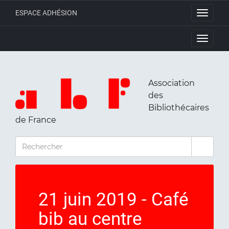
ESPACE ADHÉSION
Toggle
navigati
Toggle
navigati
Association
des
Bibliothécaires
de France
RECHERCHER
21 juin 2019 - Café
bib au centre