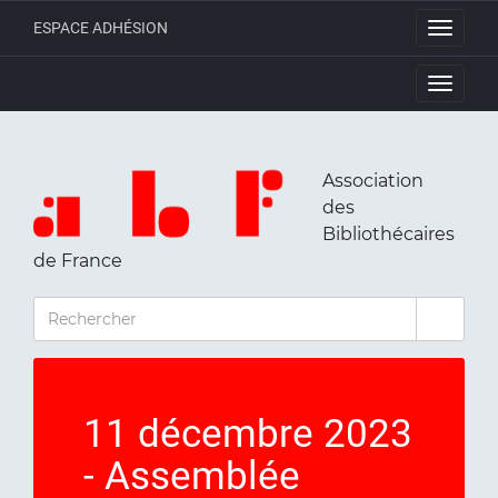
ESPACE ADHÉSION
Toggle
navigati
Toggle
navigati
Association
des
Bibliothécaires
de France
RECHERCHER
11 décembre 2023
- Assemblée