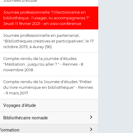
Journées d'étude
Journée professionnelle "l'illectronisme en
bibliothèque : l'usager, tu accompagneras ?"
Jeudi 11 février 2021 - en visio-conférence
Journée professionnelle en partenariat,
"Bibliothèques créatives et participatives", le 17
octobre 2019, à Auray (56)
Compte-rendu de la journée d'études
"Médiation : jusqu'où aller ? " - Rennes - 8
novembre 2018
Compte-rendu de la Journée d'études "Prêter
du livre numérique en bibliothèque" - Rennes
- 9 mars 2017
Voyages d'étude
Bibliothécaire nomade
Formation