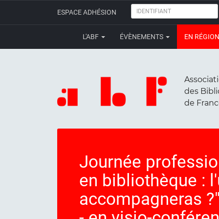
IDENTIFIANT
ESPACE ADHÉSION
L'ABF
ÉVÈNEMENTS
EN RÉGIO
Associat
des Bibl
de Fran
Journée profession
en bibliothèque : l
accompagneras ?" 
- en visio-confére