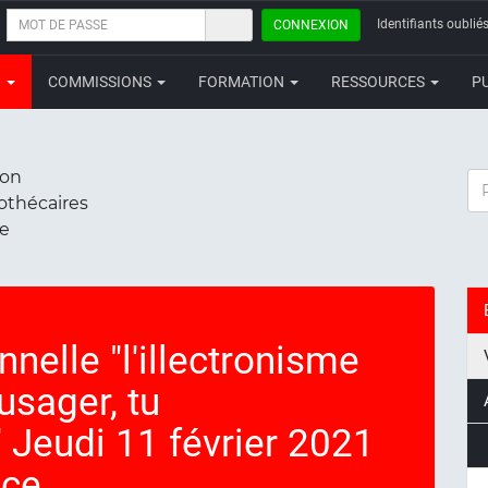
MOT
Identifiants oubliés
CONNEXION
DE
PASSE
N
COMMISSIONS
FORMATION
RESSOURCES
P
ion
RE
iothécaires
ce
nelle "l'illectronisme
'usager, tu
Jeudi 11 février 2021
nce