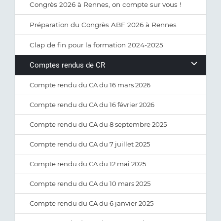
Congrès 2026 à Rennes, on compte sur vous !
Préparation du Congrès ABF 2026 à Rennes
Clap de fin pour la formation 2024-2025
Comptes rendus de CR
Compte rendu du CA du 16 mars 2026
Compte rendu du CA du 16 février 2026
Compte rendu du CA du 8 septembre 2025
Compte rendu du CA du 7 juillet 2025
Compte rendu du CA du 12 mai 2025
Compte rendu du CA du 10 mars 2025
Compte rendu du CA du 6 janvier 2025