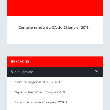
Compte rendu du CA du 21 janvier 2019
BRETAGNE
Vie du groupe
Comité régional 2025-2028
"Apéro Breizh" au Congrès ABF
En route pour le Congrès 2026 !