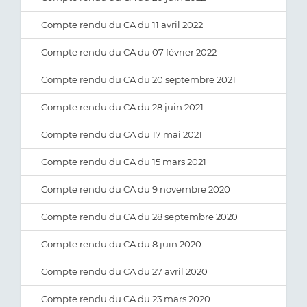
Compte rendu du CA du 11 avril 2022
Compte rendu du CA du 07 février 2022
Compte rendu du CA du 20 septembre 2021
Compte rendu du CA du 28 juin 2021
Compte rendu du CA du 17 mai 2021
Compte rendu du CA du 15 mars 2021
Compte rendu du CA du 9 novembre 2020
Compte rendu du CA du 28 septembre 2020
Compte rendu du CA du 8 juin 2020
Compte rendu du CA du 27 avril 2020
Compte rendu du CA du 23 mars 2020