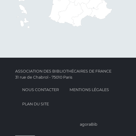
ASSOCIATION DES BIBLIOTHÉCAIRES DE FRANCE
31 rue de Chabrol - 75010 Paris
NOUS CONTACTER
MENTIONS LÉGALES
PLAN DU SITE
agoraBib