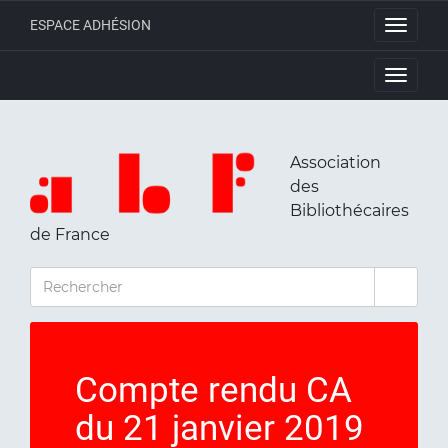
ESPACE ADHÉSION
Toggle
navigati
Toggle
navigati
Association
des
Bibliothécaires
de France
RECHERCHER
Compte rendu CA
du 21 janvier 2019