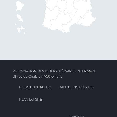
ASSOCIATION DES BIBLIOTHÉCAIRES DE FRANCE
31 rue de Chabrol - 75010 Paris
NOUS CONTACTER
MENTIONS LÉGALES
PLAN DU SITE
agoraBib