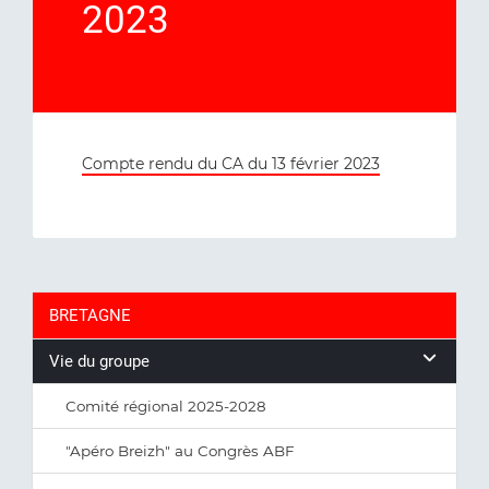
2023
Compte rendu du CA du 13 février 2023
BRETAGNE
Vie du groupe
Comité régional 2025-2028
"Apéro Breizh" au Congrès ABF