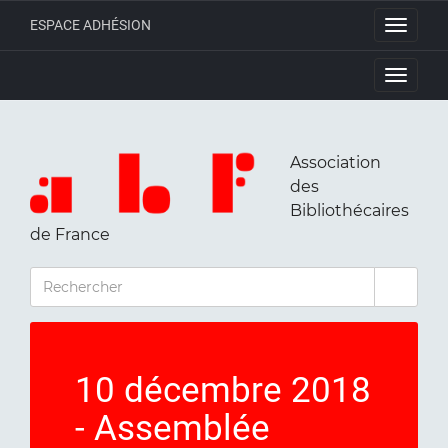
ESPACE ADHÉSION
Toggle
navigati
Toggle
navigati
Association
des
Bibliothécaires
de France
RECHERCHER
10 décembre 2018
- Assemblée