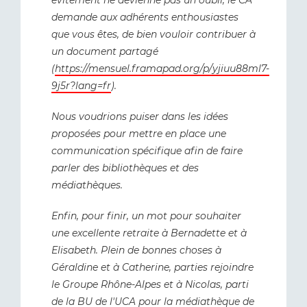
évitement ne devienne pas un oubli, le CA
demande aux adhérents enthousiastes
que vous êtes, de bien vouloir contribuer à
un document partagé
(
https://mensuel.framapad.org/p/yjiuu88ml7-
9j5r?lang=fr
).
Nous voudrions puiser dans les idées
proposées pour mettre en place une
communication spécifique afin de faire
parler des bibliothèques et des
médiathèques.
Enfin, pour finir, un mot pour souhaiter
une excellente retraite à Bernadette et à
Elisabeth. Plein de bonnes choses à
Géraldine et à Catherine, parties rejoindre
le Groupe Rhône-Alpes et à Nicolas, parti
de la BU de l'UCA pour la médiathèque de