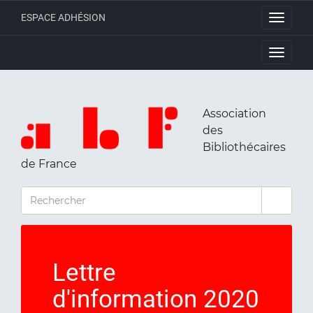
ESPACE ADHÉSION
Toggle
navigati
Toggle
navigati
Association
des
Bibliothécaires
de France
RECHERCHER
Lettre
d'information 2020