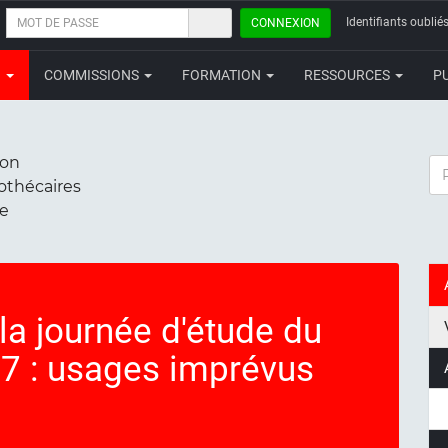
MOT
Identifiants oubliés
CONNEXION
DE
PASSE
N
COMMISSIONS
FORMATION
RESSOURCES
P
ion
RE
iothécaires
ce
la journée d'étude du
7 : usages imprévus