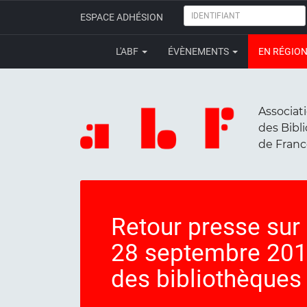
IDENTIFIANT
ESPACE ADHÉSION
L'ABF
ÉVÈNEMENTS
EN RÉGIO
Associat
des Bibl
de Fran
Retour presse sur 
28 septembre 201
des bibliothèques