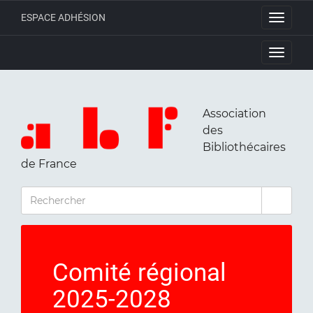
ESPACE ADHÉSION
Toggle
navigati
Toggle
navigati
Association
des
Bibliothécaires
de France
RECHERCHER
Comité régional
2025-2028