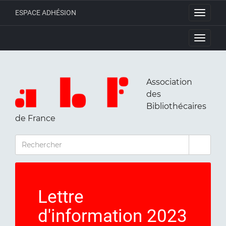
ESPACE ADHÉSION
Toggle
navigati
Toggle
navigati
Association
des
Bibliothécaires
de France
RECHERCHER
Lettre
d'information 2023